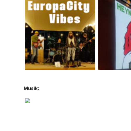
Rel
EuropaCityVibes
Impre
Videos
V
Musik:
EP „Schwärzer“ 2024