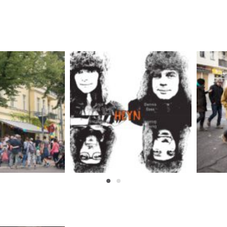
d Konzerte
Studio „HEYN“
R
edien
Medien