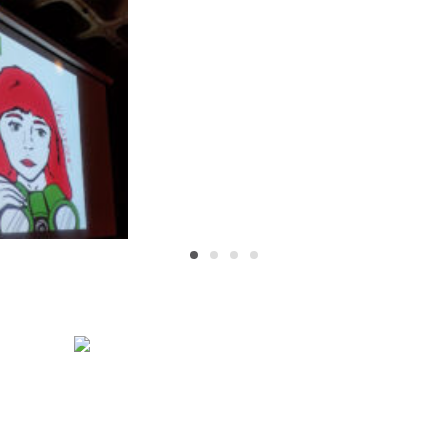
ease-
Dunkelnebel-Teaser
ssionen
Videos
ideos
Vinyl „POP“ 2019