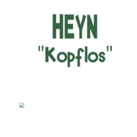
Kopflos-Teaser
Videos
CD „Alles anders“ 2017