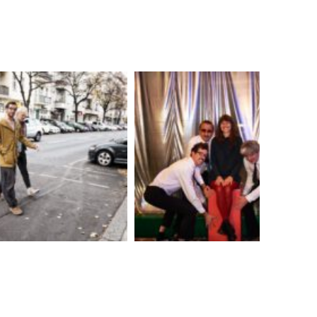
ecording“Pop“
Release „POP“
Medien
Medien