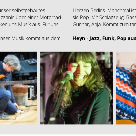
 unser selbstgebautes
Herzen Berlins. Manchmal ist
zzanin über einer Motorrad-
sie Pop. Mit Schlagzeug, Bass
nken uns Musik aus. Für uns.
Gunnar, Anja. Kommt zum ta
 Unser Musik kommt aus dem
Heyn - Jazz, Funk, Pop aus
nnis
Anja
and
Band